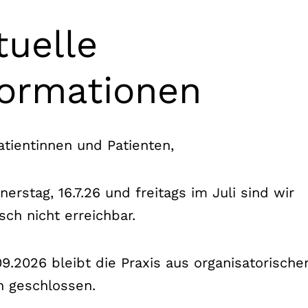
tuelle
formationen
resherkurs
atientinnen und Patienten,
Muskel- und
renten Dr.
erstag, 16.7.26 und freitags im Juli sind wir
ort Praxis
sch nicht erreichbar.
von 8:45-17 h
9.2026 bleibt die Praxis aus organisatorische
 geschlossen.
fresherkurs gemäß dem Ausbildungscurriculum