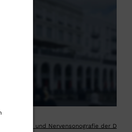
n
 für Muskel- und Nervensonografie der D