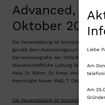
Advanced, 7.
Ak
Oktober 2017
In
Die Veranstaltung ist konzipiert als Ref
Liebe P
gemäß dem Ausbildungscurriculum für 
Nervensonografie der DEGUM/DGKN.
Wissenschaftliche Leitung Dr. Kele. Refe
Am Donn
Kele, Dr. Böhm, Dr. Knop. Veranstaltungs
telefoni
Neurologie Neuer Wall, 7. Oktober 2017 
Am 25.0
Gründen
Die Veranstaltung ist konzipiert als Re