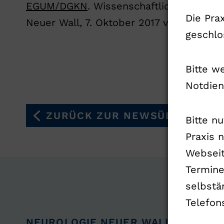
EGUM/DGKN
. Wissenschaftliche Leitung 
Die Pra
Neuer Wall, 7. Oktober 2017 von 8:45-17 
geschlo
Bitte w
Notdien
ZURÜCK ZUR NEWSÜBERSICHT
Bitte n
Praxis 
Webseit
Termin
selbstä
Telefon
NEUROLOGIE NEUER WALL
ÜBERSI