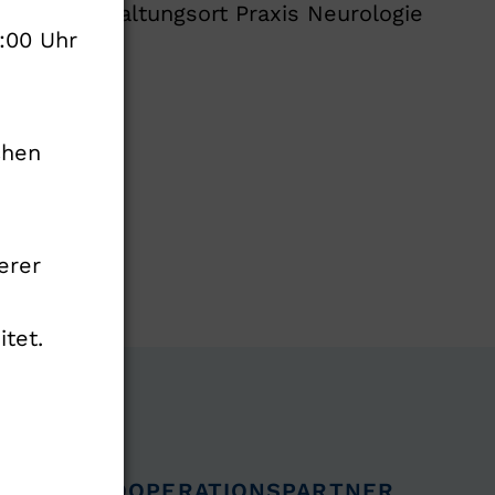
nop. Veranstaltungsort Praxis Neurologie
:00 Uhr
chen
erer
tet.
KOOPERATIONSPARTNER