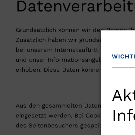
Datenverarbei
Grundsätzlich können wir den Namen Ihres
Zusätzlich haben wir grundsätzlich die 
bei unserem Internetauftritt besuchen, 
WICHT
und unser Informationsangebot entspre
erhoben. Diese Daten können zu statis
Ak
Aus den gesammelten Daten können unt
In
eingesetzt werden. Bei Cookies handelt 
des Seitenbesuchers gespeichert werde