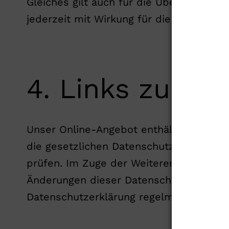
Gleiches gilt auch für die Übertragung u
jederzeit mit Wirkung für die Zukunft wi
4. Links zu Sei
Unser Online-Angebot enthält Links zu I
die gesetzlichen Datenschutzbestimmung
prüfen. Im Zuge der Weiterentwicklung 
Änderungen dieser Datenschutzerklärung
Datenschutzerklärung regelmäßig erneu