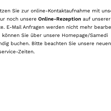
nsichtlich Informationsmaterial o.ä. an uns üb
erhalb der Bundesrepublik Deutschland und n
utzen Sie zur online-Kontaktaufnahme mit uns
nur noch unsere
Online-Rezeption
auf unserer
e. E-Mail Anfragen werden nicht mehr bearbei
e können Sie über unsere Homepage/Samedi
ndig buchen. Bitte beachten Sie unsere neuen
 Weitergabe Ihre
service-Zeiten.
enen Daten
auftritts der Neurologie Neuer Wall von Ihne
rden nur zum Zweck der Bearbeitung Ihrer A
ber diesen Zweck hinausgehende Nutzung beda