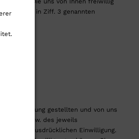
ermitteln. Die uns von Ihnen freiwillig
ur zu den in Ziff. 3 genannten
erer
tet.
r
n zur Verfügung gestellten und von uns
nfragen bzw. des jeweils
rf Ihrer ausdrücklichen Einwilligung.