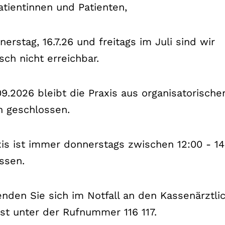
atientinnen und Patienten,
 Daten werden wir ohne die gesondert erteil
persönlich zu identifizieren und werden wir
erstag, 16.7.26 und freitags im Juli sind wir
mmenführen.
sch nicht erreichbar.
9.2026 bleibt die Praxis aus organisatorische
 geschlossen.
d Verarbeitung
xis ist immer donnerstags zwischen 12:00 - 14
ener Daten
ssen.
personenbezogene Daten von Ihnen erlangen, w
enden Sie sich im Notfall an den Kassenärztli
ise der Fall sein, wenn Sie Ihre Daten bei ein
st unter der Rufnummer 116 117.