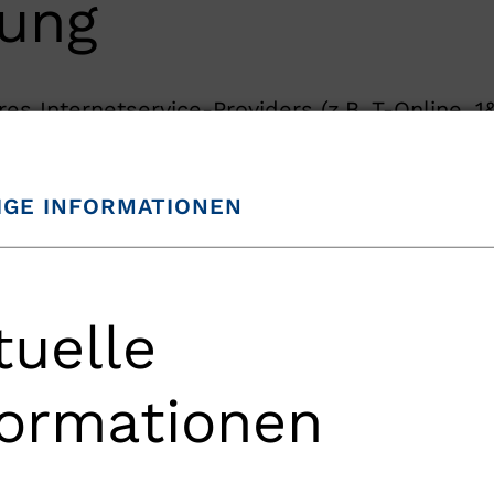
tung
 Internetservice-Providers (z.B. T-Online, 1&1
Möglichkeit, die Webseite, von der aus Sie zu
zu erkennen. Diese Informationen helfen uns,
IGE INFORMATIONEN
chend anzupassen. Diese Daten werden mithil
tischen Zwecken ausgewertet werden, wobei d
tuelle
er einem Pseudonym Nutzungsprofile erstell
formationen
es sich um kleine Textdateien, die lokal im 
n. Die Cookies ermöglichen die Wiedererkenn