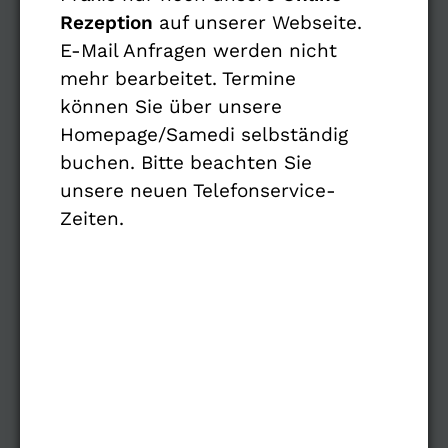
Fachärzte für Neurologie & Psychiatrie
Rezeption
auf unserer Webseite.
E-Mail Anfragen werden nicht
Neuer Wall 19
mehr bearbeitet. Termine
20354 Hamburg
können Sie über unsere
Homepage/Samedi selbständig
buchen. Bitte beachten Sie
ÜBERSICHT
unsere neuen Telefonservice-
Navigation
Online Termin
Zeiten.
überspringen
Rezept anfordern
Kontakt
Sprechzeiten
Karriere
Navigation
Über uns
überspringen
Aktuelles
Leistungsspektrum
Publikationen