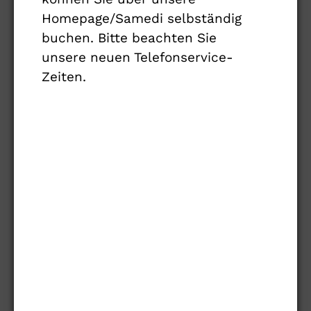
und Behandlungspfade entwickelt.
Homepage/Samedi selbständig
Koordinierende und integrative Funktionen
buchen. Bitte beachten Sie
auch innerhalb des Muskelzentrums
unsere neuen Telefonservice-
übernehmen Sprecher:in und stellv.
Zeiten.
Sprecher:in des Muskelzentrums. Sprecher
von 2006 - 2021 war
Dr. Karl Christian Kno
p
, der als Facharzt für Neurologie und
Partner der Praxis zusammen mit weiteren
Kollege:innen Patienten mit
neuromuskulär
en Erkrankungen
in der Praxis Neurologie
Neuer Wall betreut.
JAHRESBERICHTE
Adressenliste der NMZ der DGM 2025
Jahrbuch der DGM und der NMZ 2024