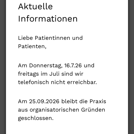
Aktuelle
engen Kooperation und Netzwerkstruktur
zwischen dem Universitätsklinikum
Informationen
Eppendorf (UKE), den Asklepios Kliniken
(AK) St. Georg, Barmbek, Nord-Heidberg
Liebe Patientinnen und
und Harburg, dem Bethesda Krankenhaus
Patienten,
Bergedorf, dem Altonaer
Kinderkrankenhaus, dem kath.
Am Donnerstag, 16.7.26 und
Kinderkrankenhaus Wilhelmstift, der Schön
freitags im Juli sind wir
Klinik Eilbek, der LungenClinic
telefonisch nicht erreichbar.
Großhansdorf sowie Praxen für Neurologie,
Orthopädie, Rheumatologie, Humangenetik
und dem
DGM Landesverband Hamburg
.
Am 25.09.2026 bleibt die Praxis
aus organisatorischen Gründen
geschlossen.