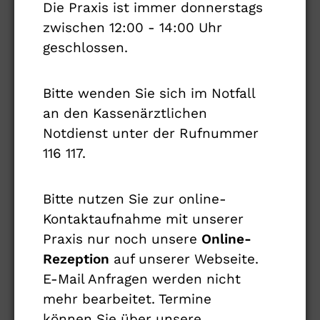
Da zahlreiche Patient:innen auch aus dem
Die Praxis ist immer donnerstags
Hamburger Umland kommen, besteht eine
zwischen 12:00 - 14:00 Uhr
Kooperation mit der neurologischen Klinik
geschlossen.
im Klinikum Itzehoe, dem UKSH sowie mit
dem DGM Landesverband Schleswig-
Bitte wenden Sie sich im Notfall
Holstein. Neben der Neurologie,
an den Kassenärztlichen
Neuropädiatrie, Kinderheilkunde,
Notdienst unter der Rufnummer
Orthopädie, Rheumatologie, Humangenetik
116 117.
und Beatmungsmedizin sind alle
notwendigen Fachgebiete vertreten um
Bitte nutzen Sie zur online-
eine kompetente und interdisziplinäre
Kontaktaufnahme mit unserer
Versorgung von Kindern, Jugendlichen und
Praxis nur noch unsere
Online-
Erwachsenen mit Muskel- und
Rezeption
auf unserer Webseite.
Motoneuronerkrankungen, Myasthenien
E-Mail Anfragen werden nicht
und Polyneuropathien zu gewährleisten.
mehr bearbeitet. Termine
Hierfür wurden gemeinsame Diagnostik-
können Sie über unsere