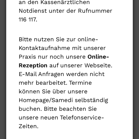
an den Kassenärztlichen
Die Beschwerden treten meistens
Notdienst unter der Rufnummer
(aber nicht nur) am Abend oder in der
116 117.
Nacht bei ruhigem Sitzen oder Liegen
im Bett auf und werden durch
Bitte nutzen Sie zur online-
Bewegung der Beine oder Umhergehen
Kontaktaufnahme mit unserer
umgehend gelindert, kehren aber in
Praxis nur noch unsere
Online-
der nächsten Ruhesituation wieder
Rezeption
auf unserer Webseite.
zurück. Wegen der abendlichen und
E-Mail Anfragen werden nicht
nächtlichen Bevorzugung können
mehr bearbeitet. Termine
Betroffene oftmals nicht ein- oder
können Sie über unsere
durchschlafen. Das Ausmaß an
Homepage/Samedi selbständig
Schlafmangel durch die Störungen
buchen. Bitte beachten Sie
des Schlafs kann bei RLS-Patienten
unsere neuen Telefonservice-
außergewöhnlich groß sein. In der
Zeiten.
Folge kommt es oft zu chronischer
Müdigkeit am Tage, Antriebslosigkeit,