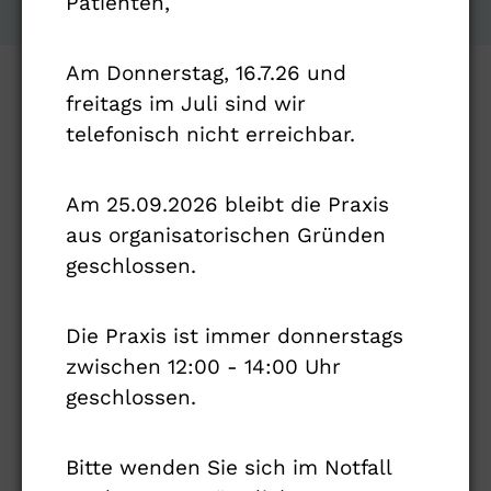
Patienten,
Am Donnerstag, 16.7.26 und
freitags im Juli sind wir
WAS IST RESTLESS-LEGS-
telefonisch nicht erreichbar.
SYNDROM (RLS)
Am 25.09.2026 bleibt die Praxis
Das Restless-
Legs
-Syndrom (RLS),
aus organisatorischen Gründen
auch Syndrom der unruhigen Beine
geschlossen.
genannt, ist eine neurologische
Erkrankung, die durch einen starken
Die Praxis ist immer donnerstags
Bewegungsdrang und unangenehme
zwischen 12:00 - 14:00 Uhr
Missempfindungen wie Ziehen,
geschlossen.
Kribbeln oder Schmerzen in den
Beinen gekennzeichnet ist
Bitte wenden Sie sich im Notfall