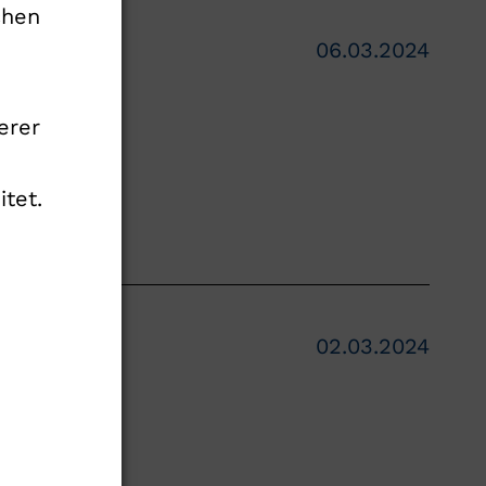
chen
ltiple
06.03.2024
-Live am
erer
tet.
Migräne –
02.03.2024
of. Röther