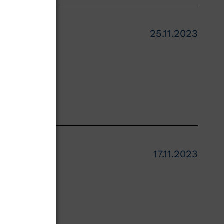
25.11.2023
 Fischer
nn Referent
17.11.2023
 seltenen
, Hamburg