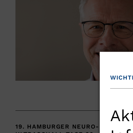
WICHT
Ak
19. HAMBURGER NEURO-
Wiss