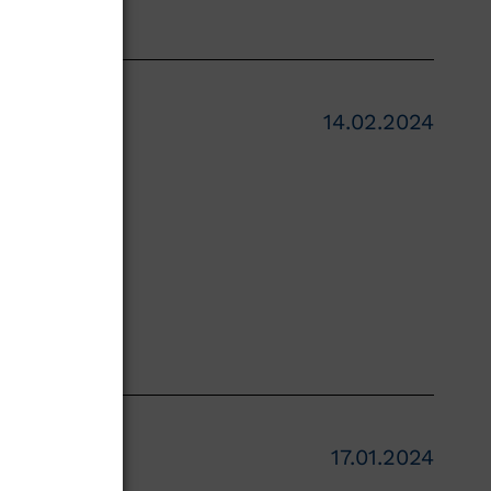
teilungen
14.02.2024
armbek
urologie
ungen in
17.01.2024