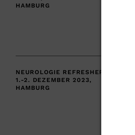
der 
HAMBURG
myas
Mehr
NEUROLOGIE REFRESHER
Neur
1.-2. DEZEMBER 2023,
Refe
HAMBURG
von 
Mehr