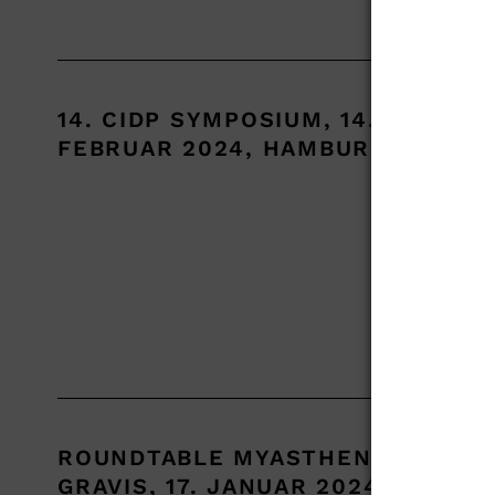
14. CIDP SYMPOSIUM, 14.
Koop
FEBRUAR 2024, HAMBURG
des 
sowi
Neue
Mehr
ROUNDTABLE MYASTHENIA
Roun
GRAVIS, 17. JANUAR 2024,