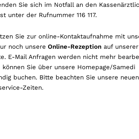
enden Sie sich im Notfall an den Kassenärztli
den Spuren der Autoimmunerkrankungen – Mu
st unter der Rufnummer 116 117.
rose – Symptome? Diagnose, was nun? Zoom
3.2024 um 19 Uhr
utzen Sie zur online-Kontaktaufnahme mit uns
nur noch unsere
Online-Rezeption
auf unserer
 erfahren
e. E-Mail Anfragen werden nicht mehr bearbei
e können Sie über unsere Homepage/Samedi
ndig buchen. Bitte beachten Sie unsere neuen
service-Zeiten.
rent u.a. Dr. med. Malte Fischer zum Thema “
k aus der Praxis” Wissenschaftliche Leitung Pr
 erfahren