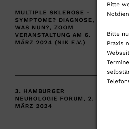
Bitte w
MULTIPLE SKLEROSE -
Auf 
Notdien
SYMPTOME? DIAGNOSE,
Skle
WAS NUN?, ZOOM
05.0
Bitte n
VERANSTALTUNG AM 6.
MÄRZ 2024 (NIK E.V.)
Praxis 
Mehr
Webseit
Termin
selbstä
Telefon
3. HAMBURGER
Refe
NEUROLOGIE FORUM, 2.
Blic
MÄRZ 2024
Mehr