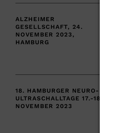
ALZHEIMER
Kurs
GESELLSCHAFT, 24.
Fron
NOVEMBER 2023,
HAMBURG
Mehr
18. HAMBURGER NEURO-
Wiss
ULTRASCHALLTAGE 17.-18.
u.a.
NOVEMBER 2023
Komp
Mehr