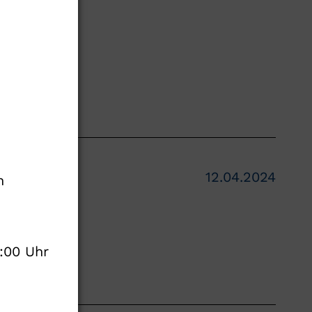
ichen
schen
12.04.2024
n
:00 Uhr