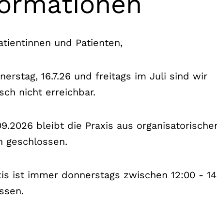
formationen
 zum Thema Nervensonographie bei entzündl
opathie. Bucerius Law School, Hamburg
atientinnen und Patienten,
 erfahren
erstag, 16.7.26 und freitags im Juli sind wir
sch nicht erreichbar.
shop Thoracic Outlet Syndrom (TOS) im Jüdi
9.2026 bleibt die Praxis aus organisatorische
kenhaus Berlin
 geschlossen.
 erfahren
xis ist immer donnerstags zwischen 12:00 - 14
ssen.